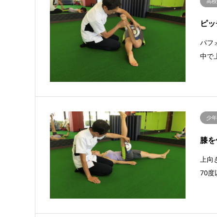
高
ピッ
パフ
中で
少
膝を
上向
70