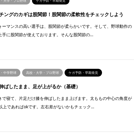
校・大学・プロ野球
ケガ予防・早期発見
チングのカギは股関節！股関節の柔軟性をチェックしよう
ォーマンスの高い選手は、股関節が柔らかいです。そして、野球動作の
上手に股関節が使えております。そんな股関節の…
年・中学野球
高校・大学・プロ野球
ケガ予防・早期発見
伸ばしたまま、足が上がるか（基礎）
きで寝て、片足だけ膝を伸ばしたまま上げます。太ももの中心の角度が
度以上であればokです。左右差がないかもチェック…