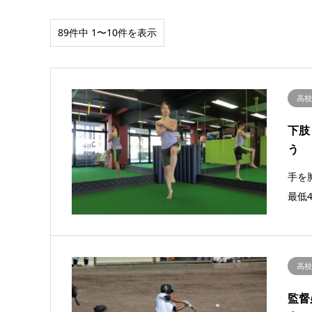
89件中 1〜10件を表示
高
下肢
う
手を
最低
高
監督