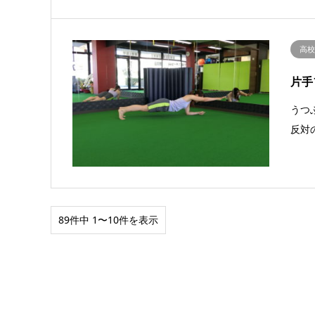
高
片手
うつ
反対
89件中 1〜10件を表示