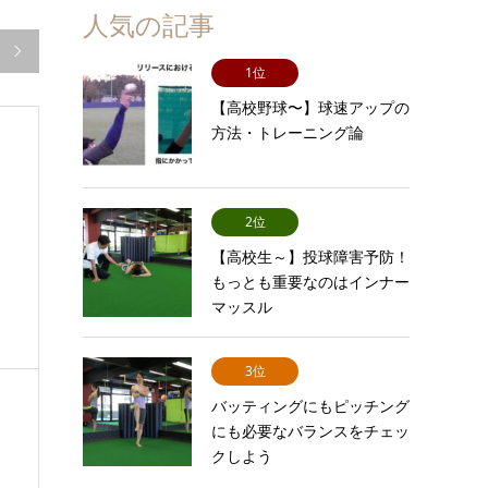
人気の記事

1位
【高校野球〜】球速アップの
方法・トレーニング論
2位
【高校生～】投球障害予防！
もっとも重要なのはインナー
マッスル
3位
バッティングにもピッチング
にも必要なバランスをチェッ
クしよう