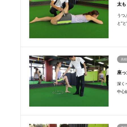
太も
うつ
と”
高
座っ
深く
中心