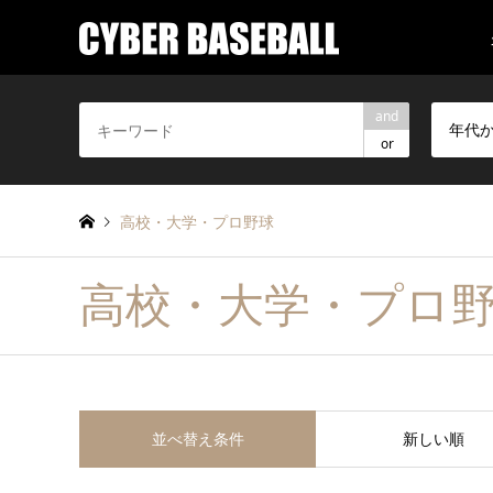
and
年代
or
高校・大学・プロ野球
高校・大学・プロ
並べ替え条件
新しい順