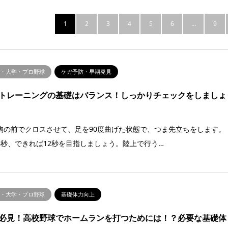
1
2
3
4
5
6
…
9
校・大学・プロ野球
ケガ予防・早期発見
トレーニングの基礎はバランス！しっかりチェックをしましょ
胸の前でクロスさせて、足を90度曲げた状態で、つま先立ちをします。
4秒、できれば12秒を目指しましょう。陸上で行う…
校・大学・プロ野球
基礎体力向上
必見！高校野球でホームランを打つためには！？必要な基礎体