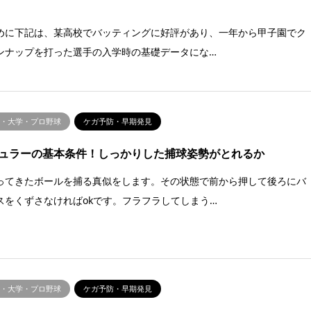
めに下記は、某高校でバッティングに好評があり、一年から甲子園でク
ンナップを打った選手の入学時の基礎データにな…
校・大学・プロ野球
ケガ予防・早期発見
ュラーの基本条件！しっかりした捕球姿勢がとれるか
ってきたボールを捕る真似をします。その状態で前から押して後ろにバ
スをくずさなければokです。フラフラしてしまう…
校・大学・プロ野球
ケガ予防・早期発見