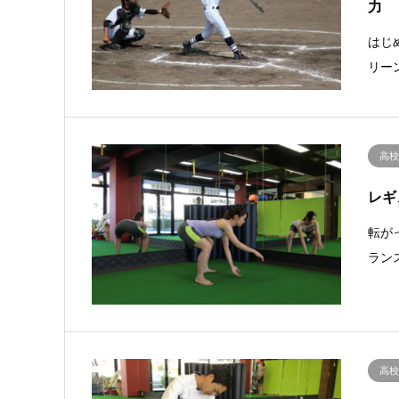
力
はじ
リー
高
レギ
転が
ラン
高