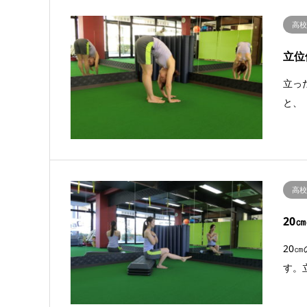
高
立位
立っ
と、
高
20
20
す。