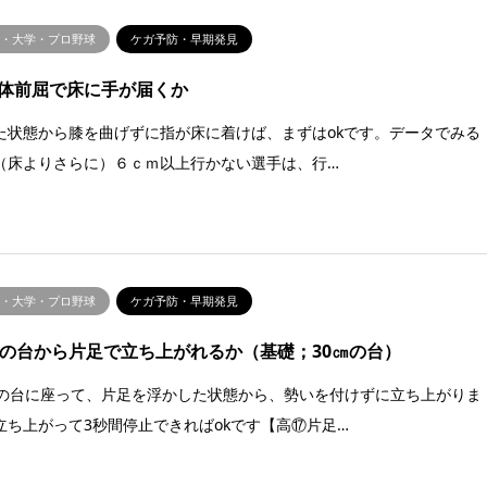
校・大学・プロ野球
ケガ予防・早期発見
体前屈で床に手が届くか
た状態から膝を曲げずに指が床に着けば、まずはokです。データでみる
（床よりさらに）６ｃｍ以上行かない選手は、行…
校・大学・プロ野球
ケガ予防・早期発見
㎝の台から片足で立ち上がれるか（基礎；30㎝の台）
㎝の台に座って、片足を浮かした状態から、勢いを付けずに立ち上がりま
立ち上がって3秒間停止できればokです【高⑰片足…