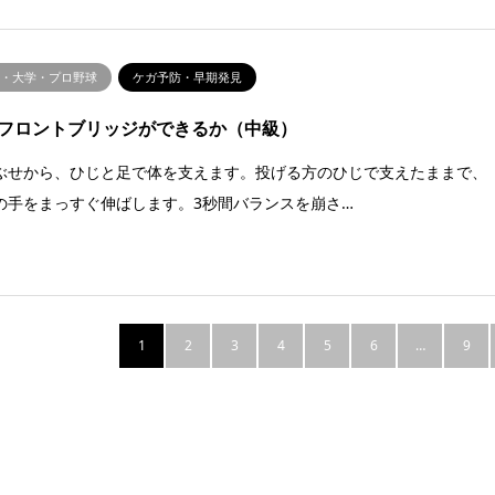
校・大学・プロ野球
ケガ予防・早期発見
フロントブリッジができるか（中級）
ぶせから、ひじと足で体を支えます。投げる方のひじで支えたままで、
の手をまっすぐ伸ばします。3秒間バランスを崩さ…
1
2
3
4
5
6
…
9