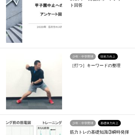
ト回答
少年・中学野球
技術力向上
［打つ］キーワードの整理
少年・中学野球
基礎体力向上
筋力トレの基礎知識③瞬時発揮