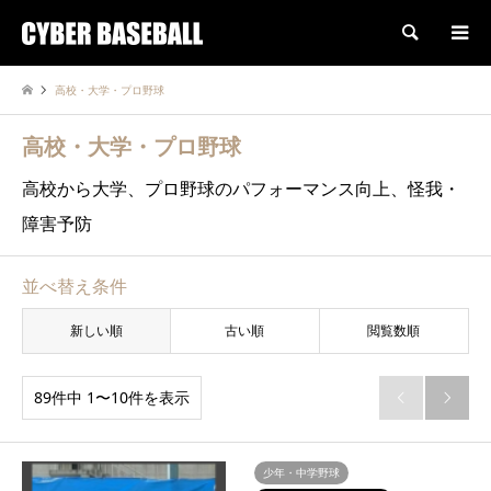
検索
高校・大学・プロ野球
高校・大学・プロ野球
高校から大学、プロ野球のパフォーマンス向上、怪我・
障害予防
並べ替え条件
新しい順
古い順
閲覧数順
89件中 1〜10件を表示


少年・中学野球