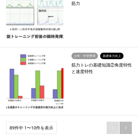
筋力
少年・中学野球
基礎体力向上
筋力トレの基礎知識②角度特性
と速度特性
89件中 1〜10件を表示

