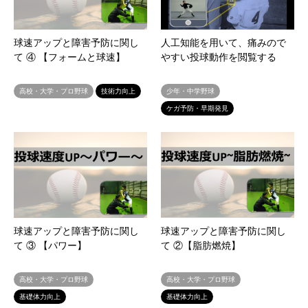
球速アップと障害予防に関し
人工知能を用いて、痛みので
て ④ 【フォームと球速】
やすい投球動作を閲覧する
高校・大学・プロ野球
技術力向上
少年・中学野球
ケガ予防・早期発見
球速アップと障害予防に関し
球速アップと障害予防に関し
て ③ 【パワー】
て ②【脂肪燃焼】
高校・大学・プロ野球
高校・大学・プロ野球
基礎体力向上
基礎体力向上