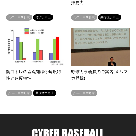
揮筋力
少年・中学野球
技術力向上
少年・中学野球
基礎体力向上
筋力トレの基礎知識②角度特
野球カラ会員のご案内(メルマ
性と速度特性
ガ登録)
少年・中学野球
基礎体力向上
少年・中学野球