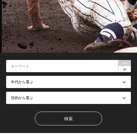
and
or