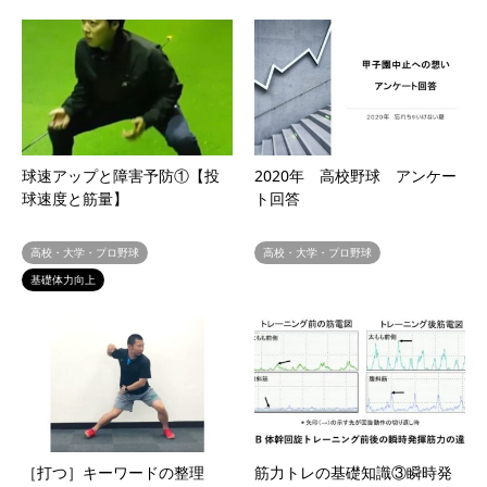
球速アップと障害予防①【投
2020年 高校野球 アンケー
球速度と筋量】
ト回答
高校・大学・プロ野球
高校・大学・プロ野球
基礎体力向上
［打つ］キーワードの整理
筋力トレの基礎知識③瞬時発